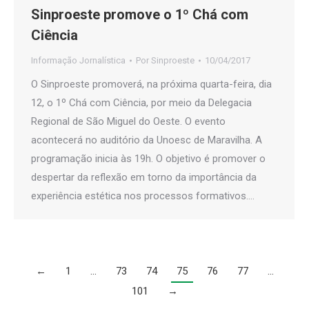
Sinproeste promove o 1º Chá com
Ciência
Informação Jornalística
Por
Sinproeste
10/04/2017
O Sinproeste promoverá, na próxima quarta-feira, dia
12, o 1º Chá com Ciência, por meio da Delegacia
Regional de São Miguel do Oeste. O evento
acontecerá no auditório da Unoesc de Maravilha. A
programação inicia às 19h. O objetivo é promover o
despertar da reflexão em torno da importância da
experiência estética nos processos formativos.…
←
1
…
73
74
75
76
77
…
101
→