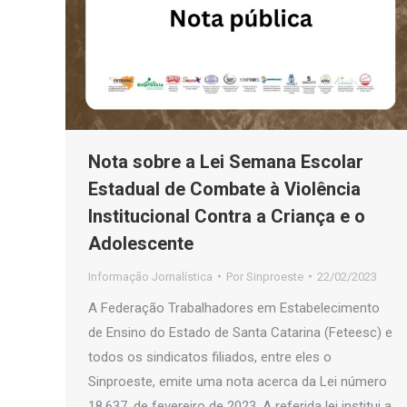
Nota sobre a Lei Semana Escolar
Estadual de Combate à Violência
Institucional Contra a Criança e o
Adolescente
Informação Jornalística
Por
Sinproeste
22/02/2023
A Federação Trabalhadores em Estabelecimento
de Ensino do Estado de Santa Catarina (Feteesc) e
todos os sindicatos filiados, entre eles o
Sinproeste, emite uma nota acerca da Lei número
18.637, de fevereiro de 2023. A referida lei institui a