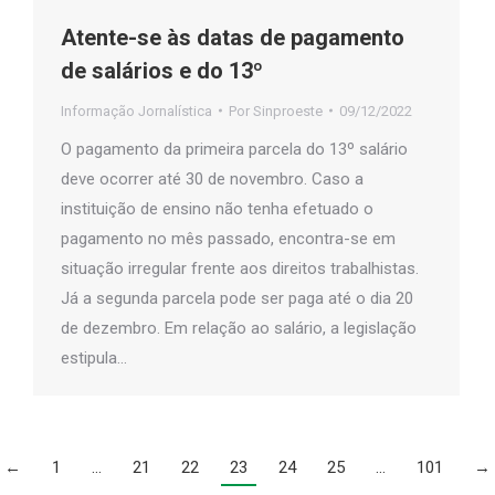
Atente-se às datas de pagamento
de salários e do 13º
Informação Jornalística
Por
Sinproeste
09/12/2022
O pagamento da primeira parcela do 13º salário
deve ocorrer até 30 de novembro. Caso a
instituição de ensino não tenha efetuado o
pagamento no mês passado, encontra-se em
situação irregular frente aos direitos trabalhistas.
Já a segunda parcela pode ser paga até o dia 20
de dezembro. Em relação ao salário, a legislação
estipula…
←
1
…
21
22
23
24
25
…
101
→