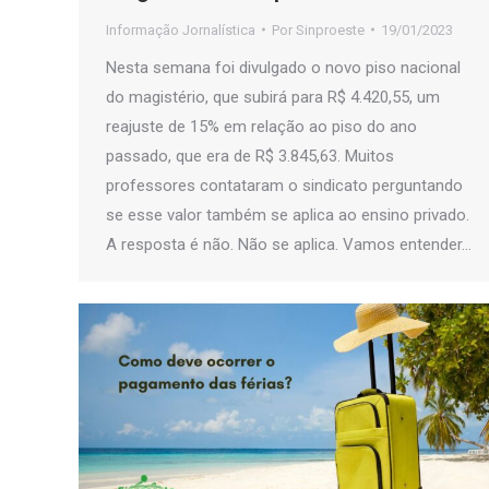
Informação Jornalística
Por
Sinproeste
19/01/2023
Nesta semana foi divulgado o novo piso nacional
do magistério, que subirá para R$ 4.420,55, um
reajuste de 15% em relação ao piso do ano
passado, que era de R$ 3.845,63. Muitos
professores contataram o sindicato perguntando
se esse valor também se aplica ao ensino privado.
A resposta é não. Não se aplica. Vamos entender…