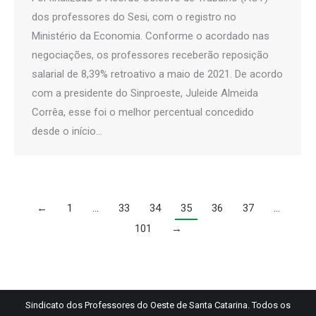
dos professores do Sesi, com o registro no
Ministério da Economia. Conforme o acordado nas
negociações, os professores receberão reposição
salarial de 8,39% retroativo a maio de 2021. De acordo
com a presidente do Sinproeste, Juleide Almeida
Corrêa, esse foi o melhor percentual concedido
desde o início…
←
1
…
33
34
35
36
37
…
101
→
Sindicato dos Professores do Oeste de Santa Catarina. Todos os