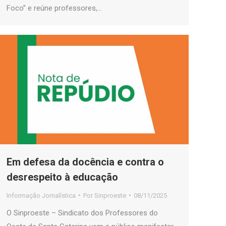
Foco” e reúne professores,…
Em defesa da docência e contra o
desrespeito à educação
Informação Jornalística
Por
Sinproeste
08/11/2025
O Sinproeste – Sindicato dos Professores do