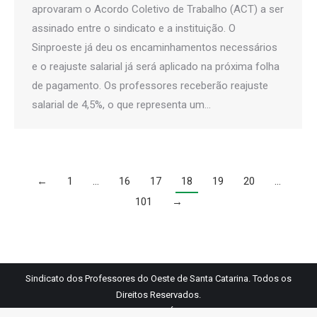
aprovaram o Acordo Coletivo de Trabalho (ACT) a ser
assinado entre o sindicato e a instituição. O
Sinproeste já deu os encaminhamentos necessários
e o reajuste salarial já será aplicado na próxima folha
de pagamento. Os professores receberão reajuste
salarial de 4,5%, o que representa um…
←
1
…
16
17
18
19
20
…
101
→
Sindicato dos Professores do Oeste de Santa Catarina. Todos os
Direitos Reservados.
Links Úteis