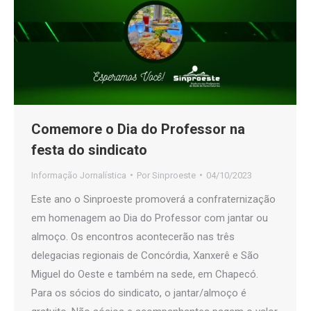
Comemore o Dia do Professor na
festa do sindicato
Informação Jornalística
Por
Sinproeste
04/10/2023
Este ano o Sinproeste promoverá a confraternização
em homenagem ao Dia do Professor com jantar ou
almoço. Os encontros acontecerão nas três
delegacias regionais de Concórdia, Xanxerê e São
Miguel do Oeste e também na sede, em Chapecó.
Para os sócios do sindicato, o jantar/almoço é