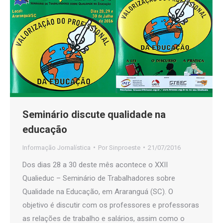
Seminário discute qualidade na
educação
Informação Jornalística
Por
Sinproeste
21/07/2016
Dos dias 28 a 30 deste mês acontece o XXII
Qualieduc – Seminário de Trabalhadores sobre
Qualidade na Educação, em Araranguá (SC). O
objetivo é discutir com os professores e professoras
as relações de trabalho e salários, assim como o