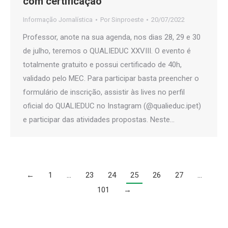
com certificação
Informação Jornalística
Por
Sinproeste
20/07/2022
Professor, anote na sua agenda, nos dias 28, 29 e 30
de julho, teremos o QUALIEDUC XXVIII. O evento é
totalmente gratuito e possui certificado de 40h,
validado pelo MEC. Para participar basta preencher o
formulário de inscrição, assistir às lives no perfil
oficial do QUALIEDUC no Instagram (@qualieduc.ipet)
e participar das atividades propostas. Neste…
←
1
…
23
24
25
26
27
…
101
→