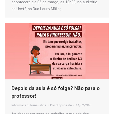
acontecerá dia 06 de março, às 18h30, no auditório
da Uceff, na Rua Lauro Müller,…
Depois da aula é só folga? Não para o
professor!
Informação Jornalística
Por
Sinproeste
14/02/2020
Ao chegar em casa do trabalho, a maioria das