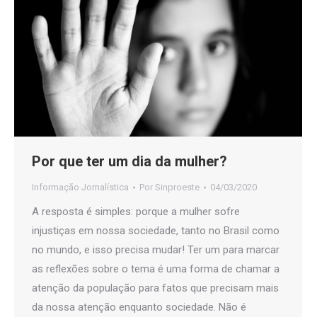
Por que ter um dia da mulher?
Informação Jornalística
Por
Sinproeste
04/03/2020
A resposta é simples: porque a mulher sofre
injustiças em nossa sociedade, tanto no Brasil como
no mundo, e isso precisa mudar! Ter um para marcar
as reflexões sobre o tema é uma forma de chamar a
atenção da população para fatos que precisam mais
da nossa atenção enquanto sociedade. Não é