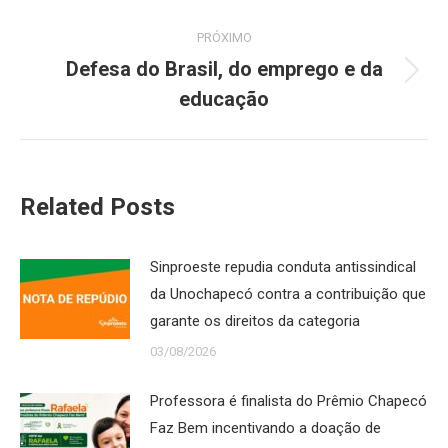
PRÓXIMO
Defesa do Brasil, do emprego e da
Próximo
educação
post:
Related Posts
Sinproeste repudia conduta antissindical
da Unochapecó contra a contribuição que
garante os direitos da categoria
03/08/2026
Professora é finalista do Prêmio Chapecó
Faz Bem incentivando a doação de