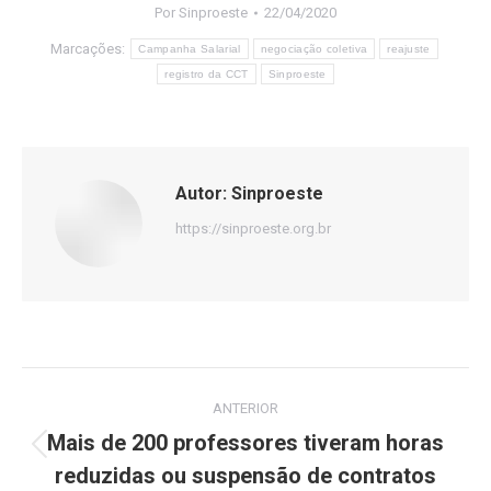
Por
Sinproeste
22/04/2020
Marcações:
Campanha Salarial
negociação coletiva
reajuste
registro da CCT
Sinproeste
Autor:
Sinproeste
https://sinproeste.org.br
Navegação
ANTERIOR
de
Mais de 200 professores tiveram horas
Post
reduzidas ou suspensão de contratos
post:
anterior: