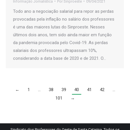
Informação Jornalística
Por
Sinproeste
09/04/2021
Todo ano a negociação salarial para repor as perdas
provocadas pela inflação no salário dos professores
é uma das maiores lutas do Sinproeste. Nesses
últimos dois anos, tem sido ainda maior em função
da pandemia provocada pelo Covid-19. As perdas
salariais dos professores ultrapassam 10%,
considerando a data base de 2020 e de 2021. O…
←
1
…
38
39
40
41
42
…
101
→
Sindicato dos Professores do Oeste de Santa Catarina. Todos os