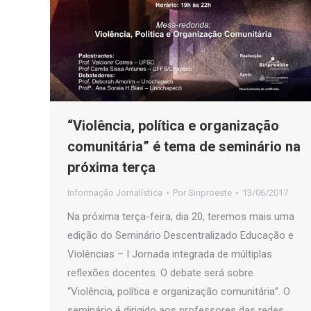
“Violência, política e organização
comunitária” é tema de seminário na
próxima terça
Informação Jornalística
Por
Sinproeste
13/06/2017
Na próxima terça-feira, dia 20, teremos mais uma
edição do Seminário Descentralizado Educação e
Violências – I Jornada integrada de múltiplas
reflexões docentes. O debate será sobre
“Violência, política e organização comunitária”. O
seminário é dirigido aos professores das redes