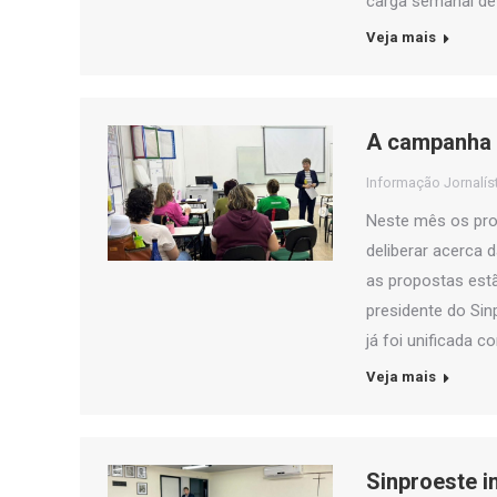
carga semanal de 
Veja mais
A campanha 
Informação Jornalís
Neste mês os prof
deliberar acerca 
as propostas estã
presidente do Sin
já foi unificada 
Veja mais
Sinproeste in