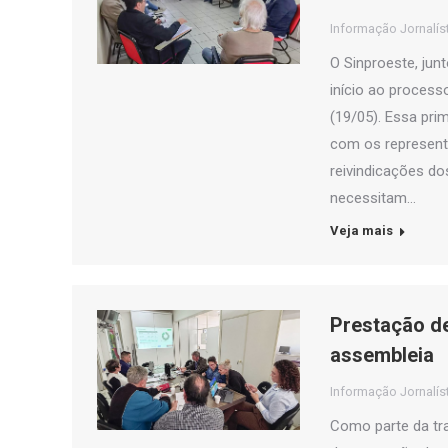
Informação Jornalís
O Sinproeste, jun
início ao process
(19/05). Essa pri
com os represent
reivindicações do
necessitam…
Veja mais
Prestação d
assembleia
Informação Jornalís
Como parte da tra