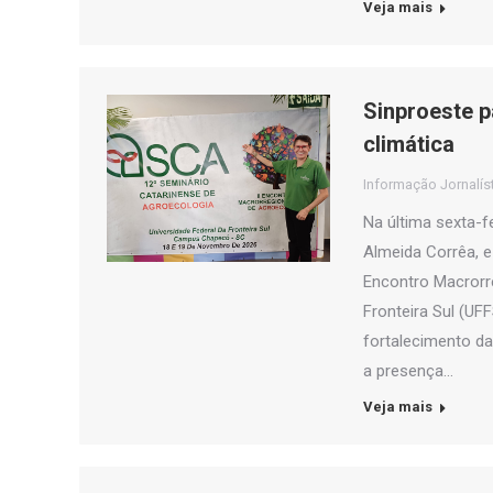
Veja mais
Sinproeste p
climática
Informação Jornalís
Na última sexta-f
Almeida Corrêa, e
Encontro Macrorre
Fronteira Sul (U
fortalecimento da
a presença…
Veja mais