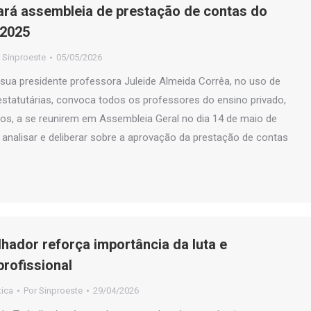
ará assembleia de prestação de contas do
 2025
r
Sinproeste
05/05/2026
 sua presidente professora Juleide Almeida Corrêa, no uso de
estatutárias, convoca todos os professores do ensino privado,
os, a se reunirem em Assembleia Geral no dia 14 de maio de
é analisar e deliberar sobre a aprovação da prestação de contas
lhador reforça importância da luta e
profissional
tica
Por
Sinproeste
29/04/2026