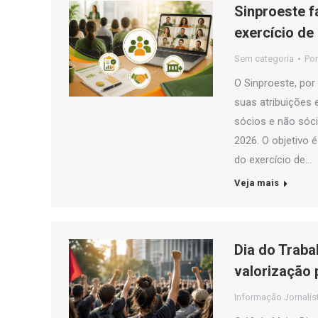
Sinproeste f
exercício de
Sem categoria
Po
O Sinproeste, por
suas atribuições 
sócios e não sóci
2026. O objetivo 
do exercício de…
Veja mais
Dia do Traba
valorização 
Informação Jornalís