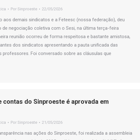
tica
Por
Sinproeste
22/05/2026
to aos demais sindicatos e a Feteesc (nossa federação), deu
o de negociação coletiva com o Sesi, na última terça-feira
meira reunião ocorreu de forma respeitosa e bastante amistosa,
antes dos sindicatos apresentando a pauta unificada das
s professores. Foi conversado sobre as cláusulas que
e contas do Sinproeste é aprovada em
tica
Por
Sinproeste
21/05/2026
nsparência nas ações do Sinproeste, foi realizada a assembleia