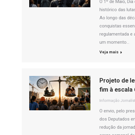
O 1º de Maio, Dia
histórico das lut
Ao longo das déc
conquistas essenc
regulamentada e a
um momento…
Veja mais
Projeto de l
fim à escala
Informação Jornalís
O envio, pelo pres
dos Deputados em
redução da jornad