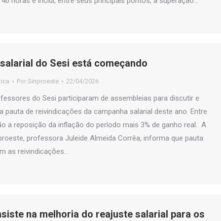
40 horas e inclui, entre seus principais pontos, a superação…
salarial do Sesi está começando
tica
Por
Sinproeste
22/04/2026
essores do Sesi participaram de assembleias para discutir e
da pauta de reivindicações da campanha salarial deste ano. Entre
o a reposição da inflação do período mais 3% de ganho real. A
proeste, professora Juleide Almeida Corrêa, informa que pauta
com as reivindicações…
siste na melhoria do reajuste salarial para os