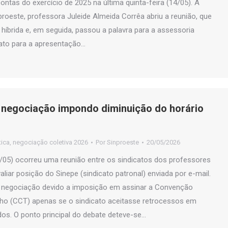
ontas do exercício de 2025 na última quinta-feira (14/05). A
proeste, professora Juleide Almeida Corrêa abriu a reunião, que
híbrida e, em seguida, passou a palavra para a assessoria
cato para a apresentação…
 negociação impondo diminuição do horário
tica
,
negociação coletiva 2026
Por
Sinproeste
20/05/2026
9/05) ocorreu uma reunião entre os sindicatos dos professores
liar posição do Sinepe (sindicato patronal) enviada por e-mail.
a negociação devido a imposição em assinar a Convenção
lho (CCT) apenas se o sindicato aceitasse retrocessos em
idos. O ponto principal do debate deteve-se…