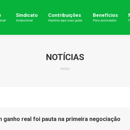
e
e
Sindicato
Sindicato
Contribuições
Contribuições
Benefícios
Benefícios
icial
icial
Institucional
Institucional
Imprima aqui suas guias
Imprima aqui suas guias
Para associados
Para associados
F
NOTÍCIAS
Você está aqui:
Início
 ganho real foi pauta na primeira negociação