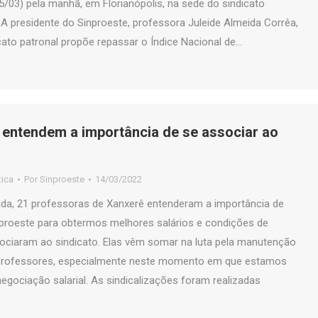
/03) pela manhã, em Florianópolis, na sede do sindicato
. A presidente do Sinproeste, professora Juleide Almeida Corrêa,
icato patronal propõe repassar o Índice Nacional de…
entendem a importância de se associar ao
tica
Por
Sinproeste
14/03/2022
a, 21 professoras de Xanxerê entenderam a importância de
nproeste para obtermos melhores salários e condições de
sociaram ao sindicato. Elas vêm somar na luta pela manutenção
 professores, especialmente neste momento em que estamos
gociação salarial. As sindicalizações foram realizadas