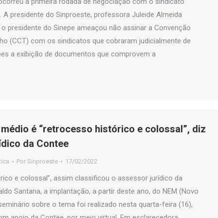
ocorreu a primeira rodada de negociação com o sindicato
e. A presidente do Sinproeste, professora Juleide Almeida
ue o presidente do Sinepe ameaçou não assinar a Convenção
lho (CCT) com os sindicatos que cobraram judicialmente de
ções a exibição de documentos que comprovem a
médio é “retrocesso histórico e colossal”, diz
ídico da Contee
tica
Por
Sinproeste
17/02/2022
ico e colossal”, assim classificou o assessor jurídico da
ldo Santana, a implantação, a partir deste ano, do NEM (Novo
seminário sobre o tema foi realizado nesta quarta-feira (16),
om apoio da Contee, por meio virtual. Em esclarecedora