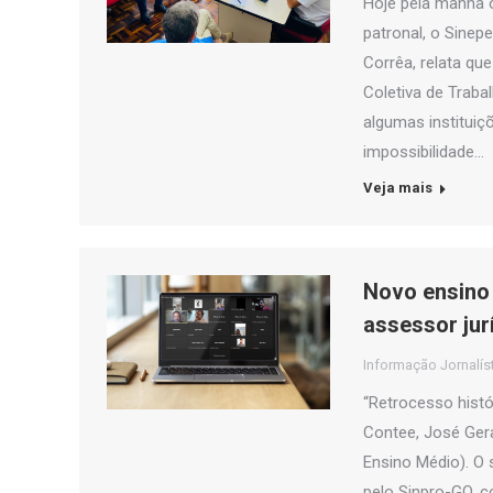
Hoje pela manhã 
patronal, o Sinep
Corrêa, relata q
Coletiva de Traba
algumas institui
impossibilidade…
Veja mais
Novo ensino 
assessor jur
Informação Jornalís
“Retrocesso histór
Contee, José Gera
Ensino Médio). O 
pelo Sinpro-GO, c