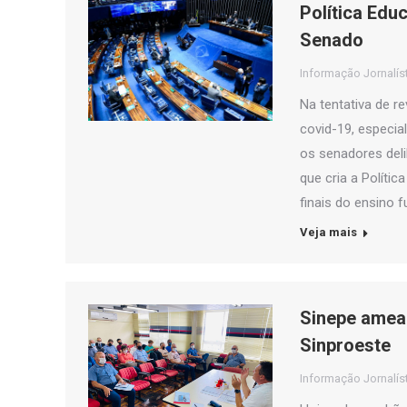
Política Edu
Senado
Informação Jornalís
Na tentativa de r
covid-19, especia
os senadores deli
que cria a Políti
finais do ensino 
Veja mais
Sinepe amea
Sinproeste
Informação Jornalís