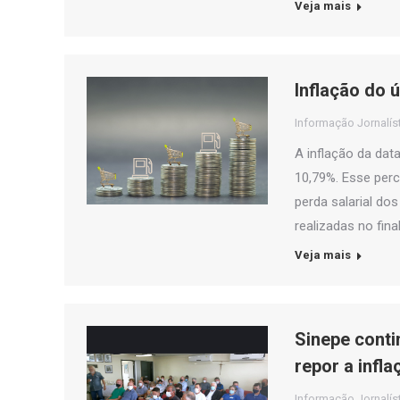
Veja mais
Inflação do 
Informação Jornalís
A inflação da da
10,79%. Esse per
perda salarial do
realizadas no fin
Veja mais
Sinepe conti
repor a infl
Informação Jornalís