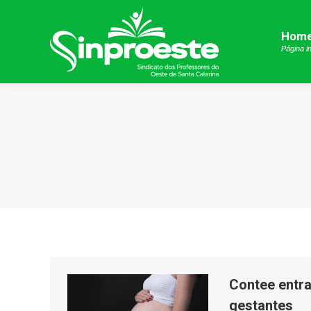
Hom
Hom
Página in
Página in
Contee entra
gestantes