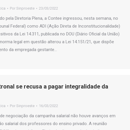
tica
Por
Sinproeste
23/03/2022
 pela Diretoria Plena, a Contee ingressou, nesta semana, no
unal Federal) como ADI (Ação Direta de Inconstitucionalidade)
itivos da Lei 14.311, publicada no DOU (Diário Oficial da União)
A norma legal em questão alterou a Lei 14.151/21, que dispõe
ento da empregada gestante…
tronal se recusa a pagar integralidade da
tica
Por
Sinproeste
16/03/2022
 de negociação da campanha salarial não houve avanços em
ão salarial dos professores do ensino privado. A reunião