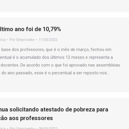
último ano foi de 10,79%
tica
Por
Sinproeste
11/03/2022
ta base dos professores, que é o mês de março, fechou em
centual é o acumulado dos últimos 12 meses e representa a
s docentes. De acordo com o que foi aprovado nas assembleias
al do ano passado, esse é o percentual a ser reposto nos…
nua solicitando atestado de pobreza para
ação aos professores
tica
Por
Sinproeste
09/03/2022