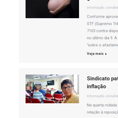
Informação Jornalís
Conforme aprovado
STF (Supremo Trib
7103 contra dispos
no último dia 9. 
“sobre o afastam
Veja mais
Sindicato pa
inflação
Informação Jornalís
Na quarta rodada
relação à reposiç