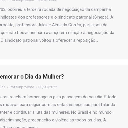
8/03, ocorreu a terceira rodada de negociação da campanha
sindicatos dos professores e o sindicato patronal (Sinepe). A
proeste, professora Juleide Almeida Corrêa, participou da
a que não houve nenhum avanço em relação à negociação da
 sindicato patronal voltou a oferecer a reposição…
emorar o Dia da Mulher?
tica
Por
Sinproeste
08/03/2022
eres recebem homenagens pela passagem do seu dia. E todo
motivos para seguir com as datas específicas para falar da
nter e continuar a luta das mulheres. No Brasil e no mundo,
iscriminação, preconceito e violências todos os dias. A
d-19 impactou ainda…