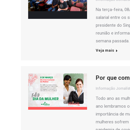
Na terça-feira, 0
salarial entre os 
presidente do Sin
reunião e inform
semana passada. O
Veja mais
Por que com
Informação Jornalís
Todo ano as mulh
ano lembramos os 
importância de ma
mulheres sofrem d
pandemia de covi