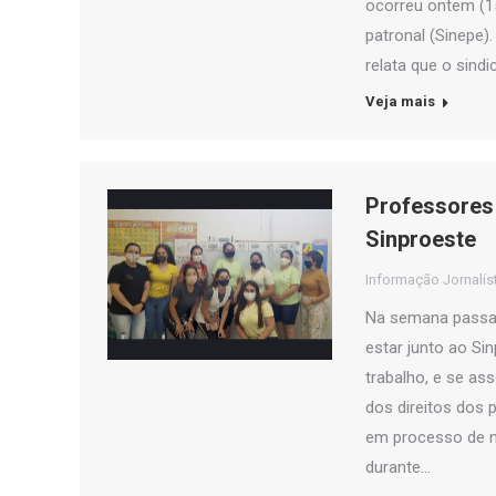
ocorreu ontem (15
patronal (Sinepe)
relata que o sind
Veja mais
Professores 
Sinproeste
Informação Jornalís
Na semana passad
estar junto ao Si
trabalho, e se as
dos direitos dos
em processo de ne
durante…