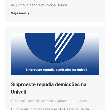
de junho, a escola municipal Áurea…
Veja mais
Sinproeste repudia demissões na
Univali
Informação Jornalística
Por
Sinproeste
12/06/2018
O Sindicato dos Professores do Oeste de Santa