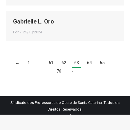
Gabrielle L. Oro
Por
25/10/2024
←
1
…
61
62
63
64
65
…
76
→
Sindicato dos Professores do Oeste de Santa Catarina. Todos os
Direitos Reservados.
Links Úteis