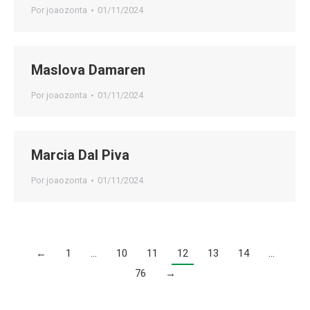
Por
joaozonta
01/11/2024
Maslova Damaren
Por
joaozonta
01/11/2024
Marcia Dal Piva
Por
joaozonta
01/11/2024
←
1
…
10
11
12
13
14
…
76
→