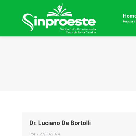
Hom
Hom
Página in
Página in
Dr. Luciano De Bortolli
Por
27/10/2024