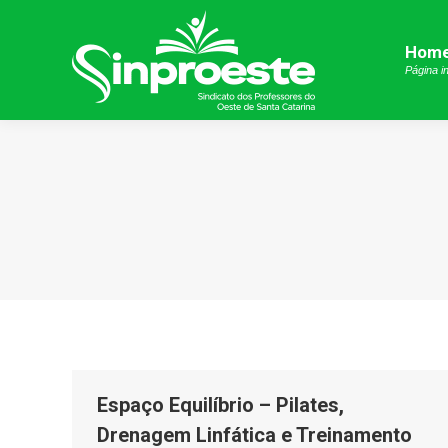
Hom
Hom
Página in
Página in
Espaço Equilíbrio – Pilates,
Drenagem Linfática e Treinamento