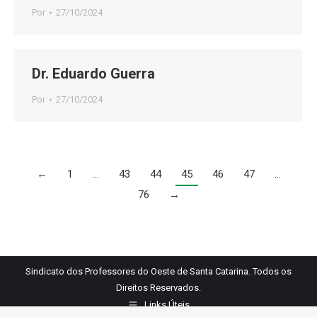
Por
27/10/2024
Dr. Eduardo Guerra
Por
27/10/2024
←
1
…
43
44
45
46
47
…
76
→
Sindicato dos Professores do Oeste de Santa Catarina. Todos os
Direitos Reservados.
Links Úteis