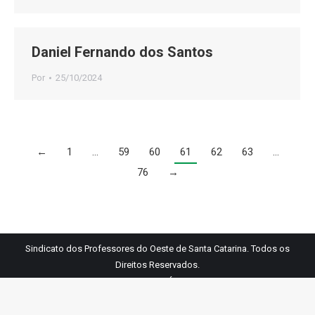
Daniel Fernando dos Santos
Por
25/10/2024
←
1
…
59
60
61
62
63
…
76
→
Sindicato dos Professores do Oeste de Santa Catarina. Todos os
Direitos Reservados.
Links Úteis