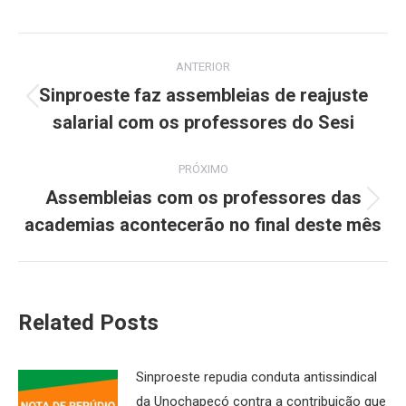
Navegação
ANTERIOR
de
Sinproeste faz assembleias de reajuste
Post
salarial com os professores do Sesi
post:
anterior:
PRÓXIMO
Assembleias com os professores das
Próximo
academias acontecerão no final deste mês
post:
Related Posts
Sinproeste repudia conduta antissindical
da Unochapecó contra a contribuição que