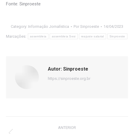
Fonte: Sinproeste
Category:
Informação Jornalística
Por
Sinproeste
14/04/2023
Marcações:
assembleia
assembleia Sesi
reajuste salarial
Sinproeste
Autor:
Sinproeste
https://sinproeste.org.br
Navegação
ANTERIOR