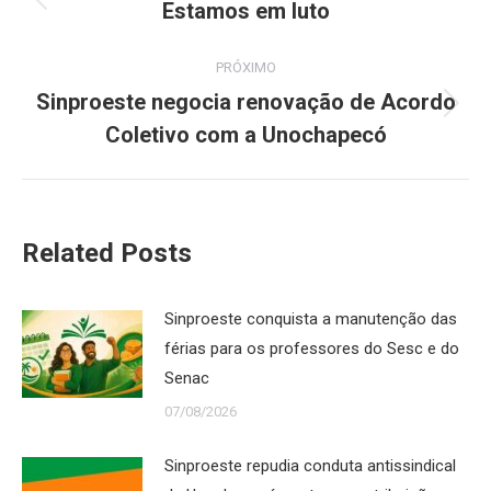
de
Estamos em luto
Post
anterior:
post:
PRÓXIMO
Sinproeste negocia renovação de Acordo
Próximo
Coletivo com a Unochapecó
post:
Related Posts
Sinproeste conquista a manutenção das
férias para os professores do Sesc e do
Senac
07/08/2026
Sinproeste repudia conduta antissindical