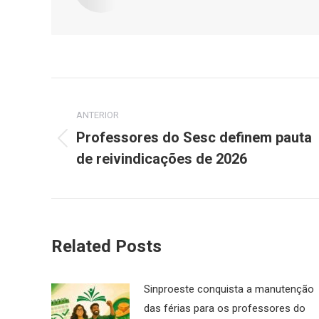
Navegação
de
ANTERIOR
Professores do Sesc definem pauta
Post
post:
de reivindicações de 2026
anterior:
Related Posts
Sinproeste conquista a manutenção
das férias para os professores do