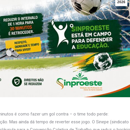
2026
minutos é como fazer um gol contra – o time todo perde:
ção. Mas ainda dá tempo de reverter esse jogo. O Sinepe (sindicato
láusula para a Convenção Coletiva de Trabalho que reduz o horári