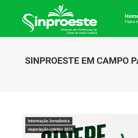
Hom
Hom
Página in
Página in
SINPROESTE EM CAMPO P
Informação Jornalística
negociação coletiva 2026