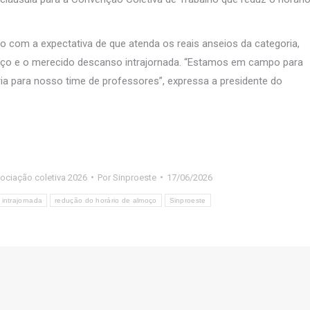
o com a expectativa de que atenda os reais anseios da categoria,
oço e o merecido descanso intrajornada. “Estamos em campo para
ia para nosso time de professores”, expressa a presidente do
ociação coletiva 2026
Por
Sinproeste
17/06/2026
 intrajornada
redução do horário de almoço
Sinproeste