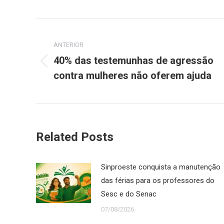
Navegação
de
ANTERIOR
40% das testemunhas de agressão
Post
post:
contra mulheres não oferem ajuda
anterior:
Related Posts
Sinproeste conquista a manutenção
das férias para os professores do
Sesc e do Senac
07/08/2026