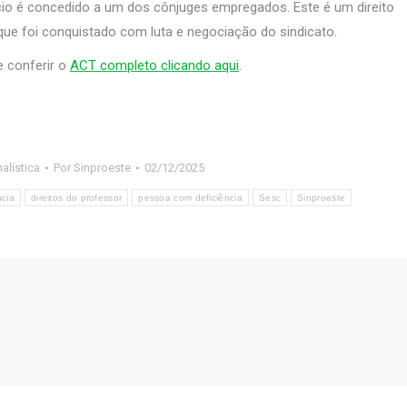
io é concedido a um dos cônjuges empregados. Este é um direito
ue foi conquistado com luta e negociação do sindicato.
e conferir o
ACT completo clicando aqui
.
alística
Por
Sinproeste
02/12/2025
ncia
direitos do professor
pessoa com deficiência
Sesc
Sinproeste