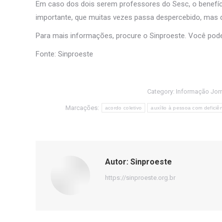
Em caso dos dois serem professores do Sesc, o benefíc
importante, que muitas vezes passa despercebido, mas q
Para mais informações, procure o Sinproeste. Você pod
Fonte: Sinproeste
Category:
Informação Jorn
Marcações:
acordo coletivo
auxílio à pessoa com deficiê
Autor:
Sinproeste
https://sinproeste.org.br