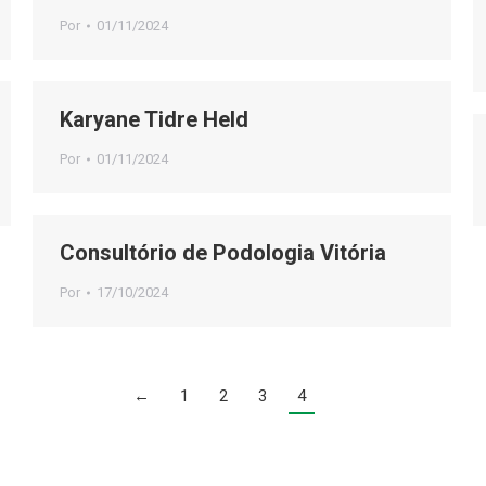
Por
01/11/2024
Karyane Tidre Held
Por
01/11/2024
Consultório de Podologia Vitória
Por
17/10/2024
←
1
2
3
4