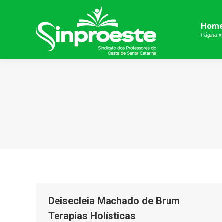
Hom
Hom
Página in
Página in
Deisecleia Machado de Brum
Terapias Holísticas