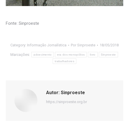
Fonte: Sinproeste
Category:
Informação Jornalística
Por
Sinproeste
18/05/2018
Marcações:
adoecimento
era dos monopólios
livro
Sinproeste
trabalhadores
Autor:
Sinproeste
https://sinproeste.org.br