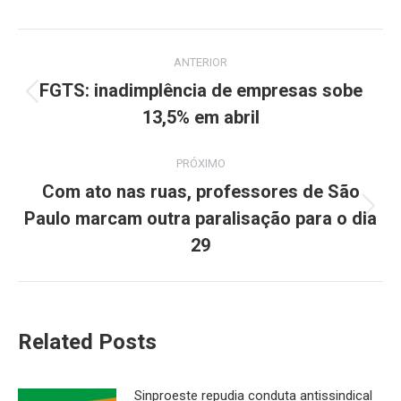
Navegação
ANTERIOR
de
FGTS: inadimplência de empresas sobe
Post
13,5% em abril
post:
anterior:
PRÓXIMO
Com ato nas ruas, professores de São
Paulo marcam outra paralisação para o dia
Próximo
post:
29
Related Posts
Sinproeste repudia conduta antissindical