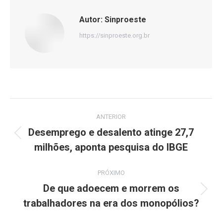
Autor:
Sinproeste
https://sinproeste.org.br
Navegação
ANTERIOR
de
Desemprego e desalento atinge 27,7
Post
milhões, aponta pesquisa do IBGE
post:
anterior:
PRÓXIMO
De que adoecem e morrem os
Próximo
trabalhadores na era dos monopólios?
post: