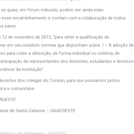
 as quais, em fórum reduzido, podem ser ainda mais
com esse encaminhamento e contam com a colaboração de todos
os pares.
 12 de novembro de 2013, “para obter a qualificação de
rever em seu estatuto normas que disponham sobre: I – A adoção de
es para coibir a obtenção, de forma individual ou coletiva, de
 participação de representantes dos docentes, estudantes e técnicos
ativos da instituição”.
decisões dos colegas do Consun, para que possamos juntos
ca e comunitária.
NPROESTE
 Oeste de Santa Catarina – SAAEOESTE
alística
Por
Sinproeste
29/07/2021