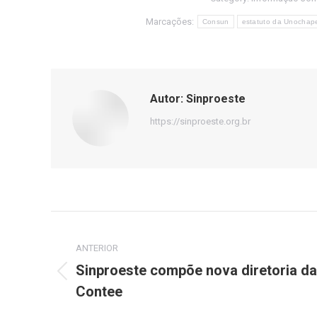
Marcações:
Consun
estatuto da Unochap
Autor:
Sinproeste
https://sinproeste.org.br
Navegação
de
ANTERIOR
Sinproeste compõe nova diretoria da
Post
post:
Contee
anterior: