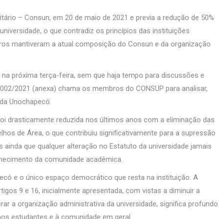
sitário – Consun, em 20 de maio de 2021 e previa a redução de 50%
iversidade, o que contradiz os princípios das instituições
eiros mantiveram a atual composição do Consun e da organização
na próxima terça-feira, sem que haja tempo para discussões e
 002/2021 (anexa) chama os membros do CONSUP para analisar,
to da Unochapecó.
i drasticamente reduzida nos últimos anos com a eliminação das
hos de Área, o que contribuiu significativamente para a supressão
 ainda que qualquer alteração no Estatuto da universidade jamais
nhecimento da comunidade acadêmica.
ecó e o único espaço democrático que resta na instituição. A
igos 9 e 16, inicialmente apresentada, com vistas a diminuir a
r a organização administrativa da universidade, significa profundo
, aos estudantes e à comunidade em geral.