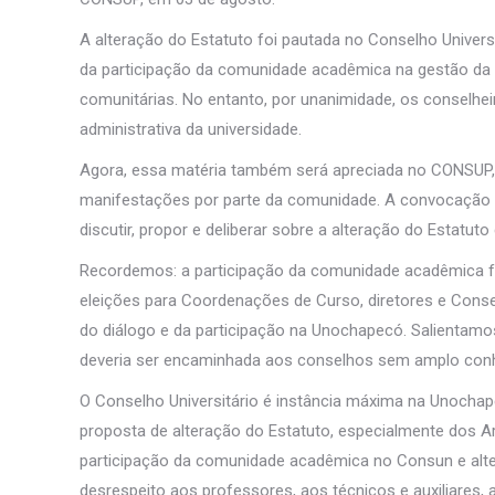
A alteração do Estatuto foi pautada no Conselho Univer
da participação da comunidade acadêmica na gestão da un
comunitárias. No entanto, por unanimidade, os conselh
administrativa da universidade.
Agora, essa matéria também será apreciada no CONSUP, 
manifestações por parte da comunidade. A convocação
discutir, propor e deliberar sobre a alteração do Estatu
Recordemos: a participação da comunidade acadêmica fo
eleições para Coordenações de Curso, diretores e Consel
do diálogo e da participação na Unochapecó. Salientamos
deveria ser encaminhada aos conselhos sem amplo co
O Conselho Universitário é instância máxima na Unochap
proposta de alteração do Estatuto, especialmente dos Art
participação da comunidade acadêmica no Consun e altera
desrespeito aos professores, aos técnicos e auxiliares