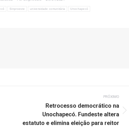
ecó
Sinproeste
universidade comunitária
Unochapecó
PRÓXIMO
Retrocesso democrático na
Unochapecó. Fundeste altera
Próximo
post:
estatuto e elimina eleição para reitor