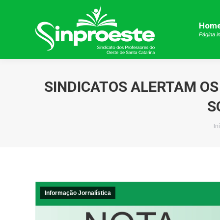
Hom
Hom
Página in
Página in
SINDICATOS ALERTAM OS
S
V
In
Informação Jornalística