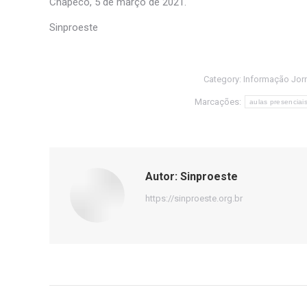
Chapecó, 5 de março de 2021.
Sinproeste
Category:
Informação Jorn
Marcações:
aulas presenciai
Autor:
Sinproeste
https://sinproeste.org.br
Navegação