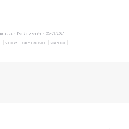
alística
Por
Sinproeste
05/03/2021
s
Covid19
retorno às aulas
Sinproeste