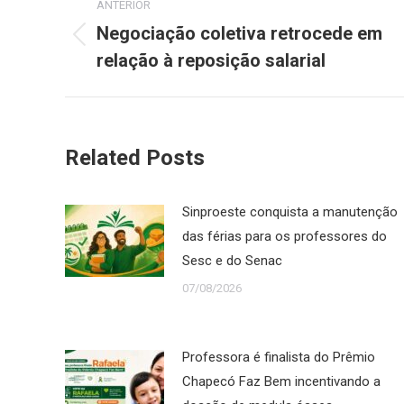
ANTERIOR
de
Negociação coletiva retrocede em
Post
relação à reposição salarial
post:
anterior:
Related Posts
Sinproeste conquista a manutenção
das férias para os professores do
Sesc e do Senac
07/08/2026
Professora é finalista do Prêmio
Chapecó Faz Bem incentivando a