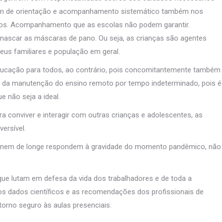
sam de orientação e acompanhamento sistemático também nos
eiros. Acompanhamento que as escolas não podem garantir.
mascar as máscaras de pano. Ou seja, as crianças são agentes
seus familiares e população em geral.
educação para todos, ao contrário, pois concomitantemente também
r da manutenção do ensino remoto por tempo indeterminado, pois é
e não seja a ideal.
 conviver e interagir com outras crianças e adolescentes, as
eversível.
rios nem de longe respondem à gravidade do momento pandêmico, não
que lutam em defesa da vida dos trabalhadores e de toda a
 dados científicos e as recomendações dos profissionais de
orno seguro às aulas presenciais.