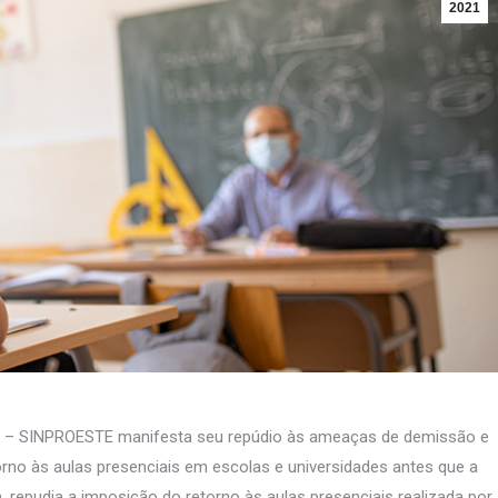
2021
na – SINPROESTE manifesta seu repúdio às ameaças de demissão e
rno às aulas presenciais em escolas e universidades antes que a
repudia a imposição do retorno às aulas presenciais realizada por