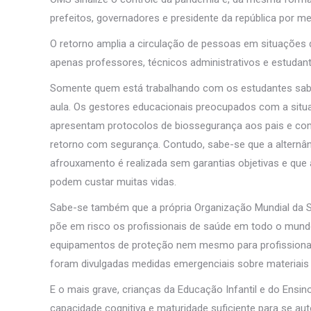
prefeitos, governadores e presidente da república por 
O retorno amplia a circulação de pessoas em situações 
apenas professores, técnicos administrativos e estudan
Somente quem está trabalhando com os estudantes sabe 
aula. Os gestores educacionais preocupados com a situa
apresentam protocolos de biossegurança aos pais e com
retorno com segurança. Contudo, sabe-se que a alternânc
afrouxamento é realizada sem garantias objetivas e qu
podem custar muitas vidas.
Sabe-se também que a própria Organização Mundial da S
põe em risco os profissionais de saúde em todo o mundo
equipamentos de proteção nem mesmo para profissionais
foram divulgadas medidas emergenciais sobre materiais u
E o mais grave, crianças da Educação Infantil e do Ens
capacidade cognitiva e maturidade suficiente para se a