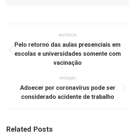
Navegação
ANTERIOR
de
Pelo retorno das aulas presenciais em
escolas e universidades somente com
Post
post:
anterior:
vacinação
PRÓXIMO
Adoecer por coronavírus pode ser
Próximo
considerado acidente de trabalho
post:
Related Posts