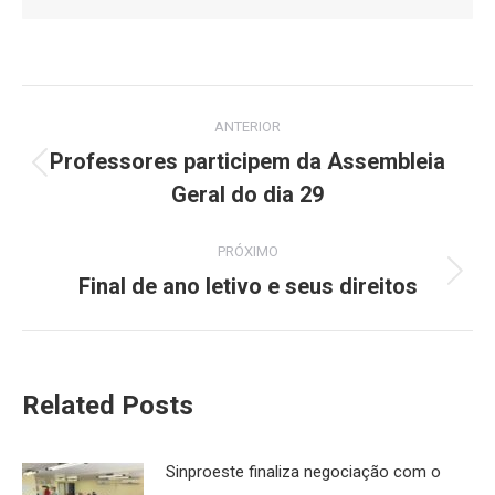
Navegação
ANTERIOR
de
Professores participem da Assembleia
Post
Geral do dia 29
post:
anterior:
PRÓXIMO
Final de ano letivo e seus direitos
Próximo
post:
Related Posts
Sinproeste finaliza negociação com o