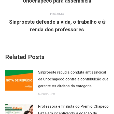
Unochapecó para assembleia
post:
anterior:
PRÓXIMO
Sinproeste defende a vida, o trabalho e a
Próximo
renda dos professores
post:
Related Posts
Sinproeste repudia conduta antissindical
da Unochapecó contra a contribuição que
garante os direitos da categoria
03/08/2026
Professora é finalista do Prêmio Chapecó
Faz Bem incentivando a doação de