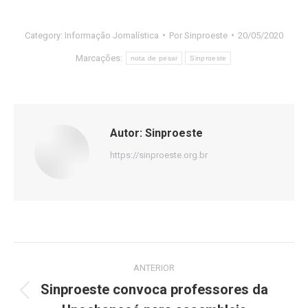
Category:
Informação Jornalística
Por
Sinproeste
20/05/2020
Marcações:
nota de pesar
Sinproeste
Autor:
Sinproeste
https://sinproeste.org.br
Navegação
ANTERIOR
de
Sinproeste convoca professores da
Post