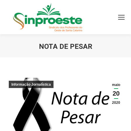
NOTA DE PESAR
Você está aqui:
Informação Jornalística
maio
20
2020