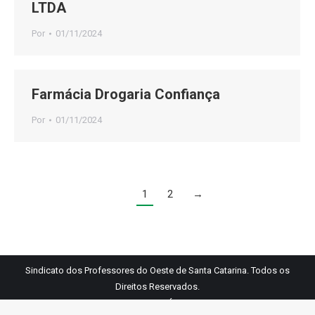
LTDA
Por
01/11/2024
Farmácia Drogaria Confiança
Por
01/11/2024
1
2
→
Sindicato dos Professores do Oeste de Santa Catarina. Todos os
Direitos Reservados.
Links Úteis