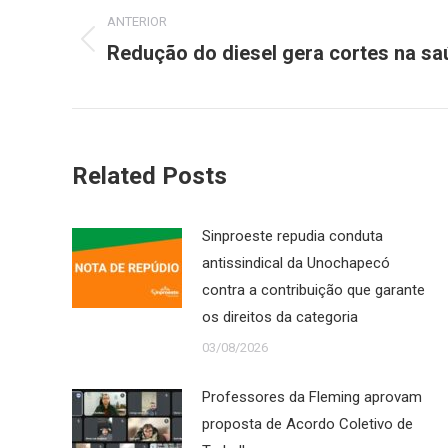
de
ANTERIOR
Redução do diesel gera cortes na s
Post
post:
anterior:
Related Posts
Sinproeste repudia conduta
antissindical da Unochapecó
contra a contribuição que garante
os direitos da categoria
03/08/2026
Professores da Fleming aprovam
proposta de Acordo Coletivo de