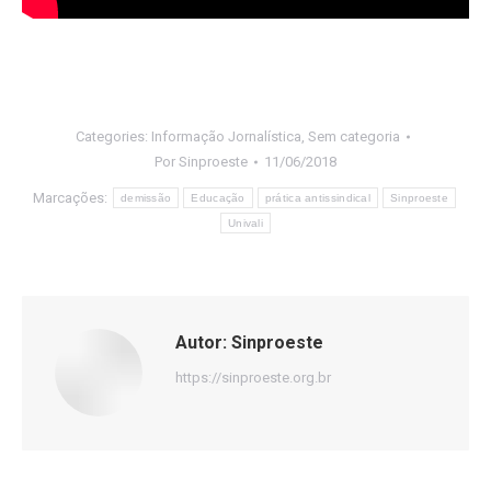
Categories:
Informação Jornalística
,
Sem categoria
Por
Sinproeste
11/06/2018
Marcações:
demissão
Educação
prática antissindical
Sinproeste
Univali
Autor:
Sinproeste
https://sinproeste.org.br