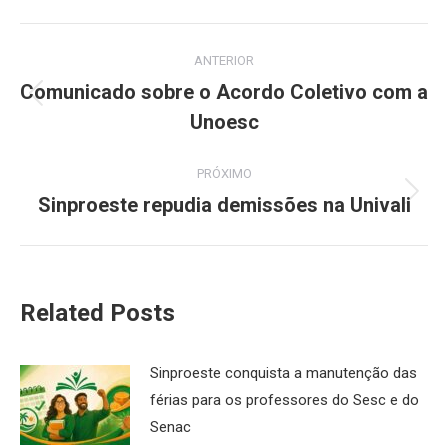
Navegação
ANTERIOR
de
Comunicado sobre o Acordo Coletivo com a
Post
Unoesc
post:
anterior:
PRÓXIMO
Sinproeste repudia demissões na Univali
Próximo
post:
Related Posts
Sinproeste conquista a manutenção das
férias para os professores do Sesc e do
Senac