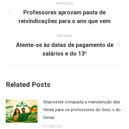
ANTERIOR
de
Professores aprovam pauta de
Post
reivindicações para o ano que vem
post:
anterior:
PRÓXIMO
Atente-se às datas de pagamento de
Próximo
salários e do 13º
post:
Related Posts
Sinproeste conquista a manutenção das
férias para os professores do Sesc e do
Senac
07/08/2026