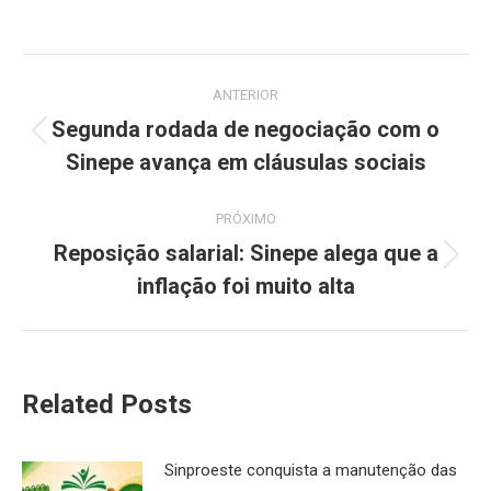
Navegação
ANTERIOR
de
Segunda rodada de negociação com o
Post
Sinepe avança em cláusulas sociais
post:
anterior:
PRÓXIMO
Reposição salarial: Sinepe alega que a
Próximo
inflação foi muito alta
post:
Related Posts
Sinproeste conquista a manutenção das