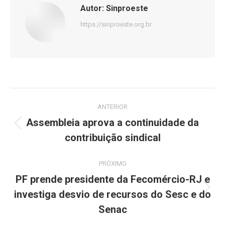
Autor:
Sinproeste
https://sinproeste.org.br
Navegação
ANTERIOR
de
Assembleia aprova a continuidade da
Post
contribuição sindical
post:
anterior:
PRÓXIMO
PF prende presidente da Fecomércio-RJ e
investiga desvio de recursos do Sesc e do
Próximo
post:
Senac