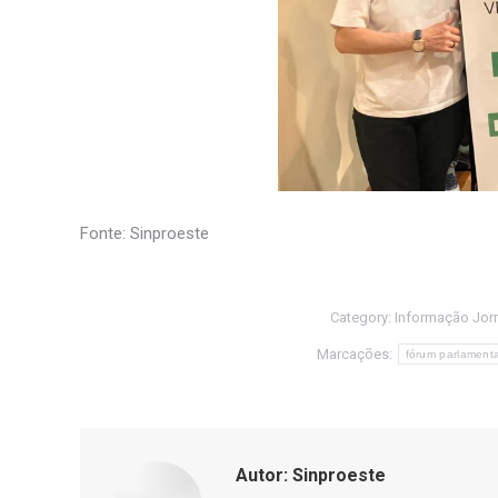
Fonte: Sinproeste
Category:
Informação Jorn
Marcações:
fórum parlament
Autor:
Sinproeste