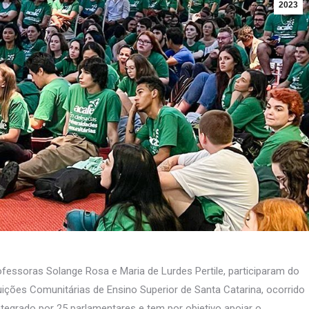
2023
ofessoras Solange Rosa e Maria de Lurdes Pertile, participaram do
ções Comunitárias de Ensino Superior de Santa Catarina, ocorrido
ntegrado por 25 parlamentares e tem por objetivo apoiar o