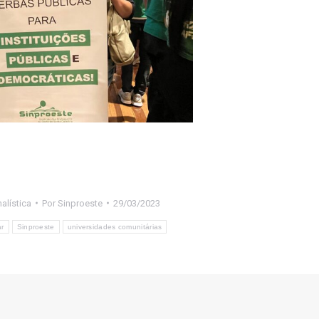
alística
Por
Sinproeste
29/03/2023
ar
Sinproeste
universidades comunitárias