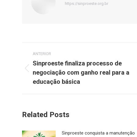
https://sinproeste.org.br
Navegação
ANTERIOR
de
Sinproeste finaliza processo de
negociação com ganho real para a
Post
post:
anterior:
educação básica
Related Posts
Sinproeste conquista a manutenção