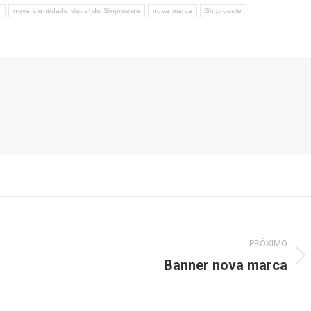
e
nova identidade visual do Sinproeste
nova marca
Sinproeste
PRÓXIMO
Banner nova marca
Próximo
post: