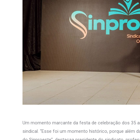
Um momento marcante da festa de celebração dos 35 an
sindical. “Esse foi um momento histórico, porque alé
do Sinproeste”, destacaa presidente do sindicato, profes