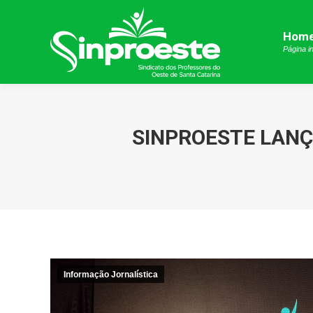
Hom
Hom
Página in
Página in
SINPROESTE LANÇ
Informação Jornalística