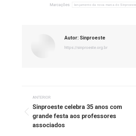
Marcações:
lançamento da nova marca do Sinproest
Autor:
Sinproeste
https://sinproeste.org.br
Navegação
ANTERIOR
de
Sinproeste celebra 35 anos com
grande festa aos professores
Post
post:
anterior:
associados