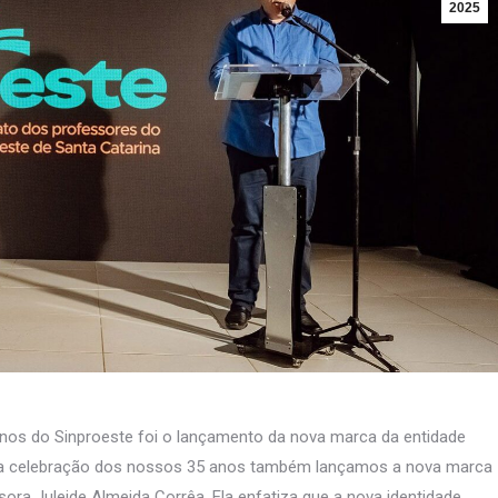
2025
os do Sinproeste foi o lançamento da nova marca da entidade
m da celebração dos nossos 35 anos também lançamos a nova marca
sora Juleide Almeida Corrêa. Ela enfatiza que a nova identidade