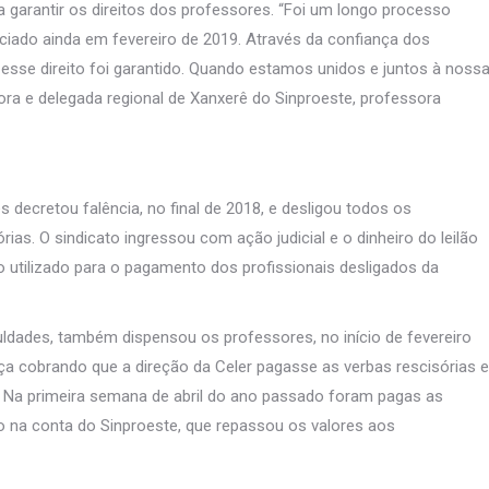
 garantir os direitos dos professores. “Foi um longo processo
iniciado ainda em fevereiro de 2019. Através da confiança dos
esse direito foi garantido. Quando estamos unidos e juntos à noss
tora e delegada regional de Xanxerê do Sinproeste, professora
es decretou falência, no final de 2018, e desligou todos os
as. O sindicato ingressou com ação judicial e o dinheiro do leilão
o utilizado para o pagamento dos profissionais desligados da
uldades, também dispensou os professores, no início de fevereiro
iça cobrando que a direção da Celer pagasse as verbas rescisórias e
o. Na primeira semana de abril do ano passado foram pagas as
ado na conta do Sinproeste, que repassou os valores aos