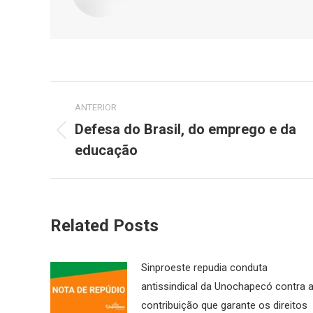
Navegação
ANTERIOR
de
Defesa do Brasil, do emprego e da
Post
educação
post:
anterior:
Related Posts
Sinproeste repudia conduta
antissindical da Unochapecó contra 
contribuição que garante os direitos