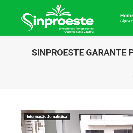
Hom
Hom
Página in
Página in
SINPROESTE GARANTE 
Informação Jornalística