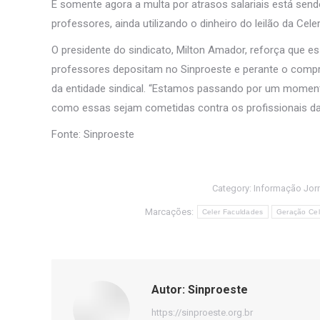
E somente agora a multa por atrasos salariais está send
professores, ainda utilizando o dinheiro do leilão da Cele
O presidente do sindicato, Milton Amador, reforça que e
professores depositam no Sinproeste e perante o compr
da entidade sindical. “Estamos passando por um momento
como essas sejam cometidas contra os profissionais da 
Fonte: Sinproeste
Category:
Informação Jorn
Marcações:
Celer Faculdades
Geração Cel
Autor:
Sinproeste
https://sinproeste.org.br