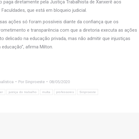
o paga diretamente pela Justiça Trabalhista de Xanxerê aos
r Faculdades, que está em bloqueio judicial.
ssas ações só foram possíveis diante da confiança que os
ometimento e transparência com que a diretoria executa as ações
 delicado na educação privada, mas não admitir que injustiças
educação”, afirma Milton.
alística
Por
Sinproeste
08/05/2020
er
justiça do trabalho
multa
professores
Sinproeste