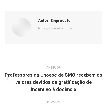
Autor:
Sinproeste
https://sinproeste.org.br
Navegação
ANTERIOR
de
Professores da Unoesc de SMO recebem os
valores devidos da gratificação de
Post
post:
anterior:
incentivo à docência
PRÓXIMO