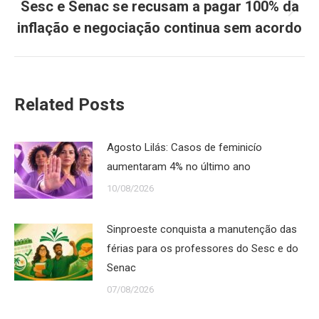
Sesc e Senac se recusam a pagar 100% da
Próximo
inflação e negociação continua sem acordo
post:
Related Posts
Agosto Lilás: Casos de feminicío
aumentaram 4% no último ano
10/08/2026
Sinproeste conquista a manutenção das
férias para os professores do Sesc e do
Senac
07/08/2026