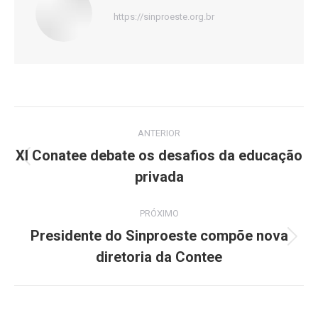
https://sinproeste.org.br
Navegação
ANTERIOR
de
XI Conatee debate os desafios da educação
Post
privada
post:
anterior:
PRÓXIMO
Presidente do Sinproeste compõe nova
Próximo
diretoria da Contee
post: