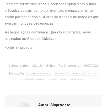
Também foram discutidos e acertados ajustes em outras
cláusulas sociais, como por exemplo, o enquadramento
como professor dos auxiliares de classe e de todos os que
exercem funções pedagógicas.
As negociações continuam. Quando encerradas, serão
assinados os Acordos Coletivos.
Fonte: Sinproeste
Category:
Informação Jornalística
Por
Sinproeste
16/07/2025
Marcações:
Campanha Salarial
Fecomercio
negociação coletiva
reposição salarial
Senac
Sesc
Sinproeste
Autor:
Sinproeste