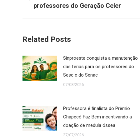
Post
professores do Geração Celer
post:
anterior:
Related Posts
Sinproeste conquista a manutenção
das férias para os professores do
Sesc e do Senac
07/08/2026
Professora é finalista do Prêmio
Chapecó Faz Bem incentivando a
doação de medula óssea
27/07/2026