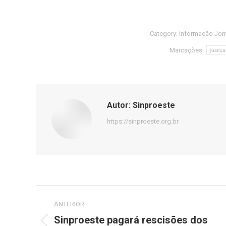
Category:
Informação Jorn
Marcações:
justiça
Autor:
Sinproeste
https://sinproeste.org.br
Navegação
ANTERIOR
de
Sinproeste pagará rescisões dos