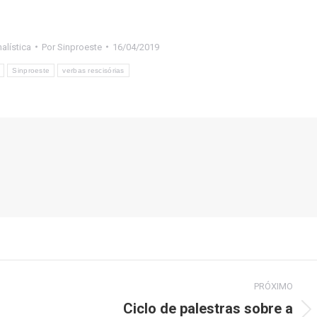
alística
Por
Sinproeste
16/04/2019
Sinproeste
verbas rescisórias
PRÓXIMO
Ciclo de palestras sobre a