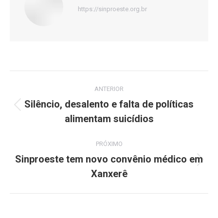
https://sinproeste.org.br
Navegação
ANTERIOR
de
Silêncio, desalento e falta de políticas
Post
alimentam suicídios
post:
anterior:
PRÓXIMO
Sinproeste tem novo convênio médico em
Próximo
Xanxerê
post: