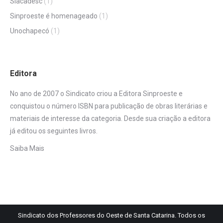
Siacadesc
(1)
Sinproeste é homenageado
(1)
Unochapecó
(1)
Editora
No ano de 2007 o Sindicato criou a Editora Sinproeste e
conquistou o número ISBN para publicação de obras literárias e
materiais de interesse da categoria. Desde sua criação a editora
já editou os seguintes livros.
Saiba Mais
Sindicato dos Professores do Oeste de Santa Catarina. Todos os