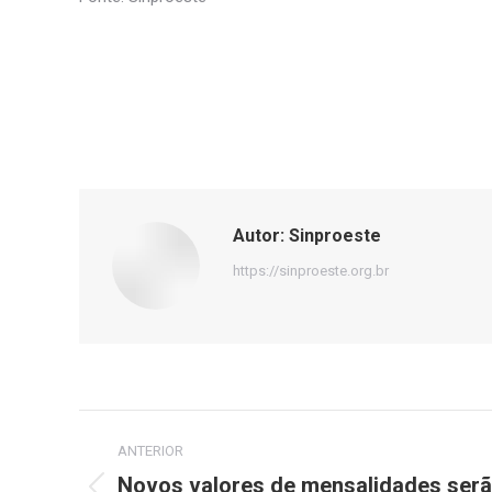
Autor:
Sinproeste
https://sinproeste.org.br
Navegação
ANTERIOR
de
Novos valores de mensalidades serão