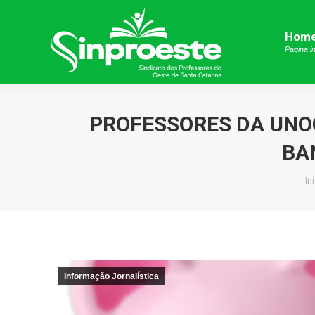
Hom
Hom
Página in
Página in
PROFESSORES DA UNO
BA
Vo
In
Informação Jornalística