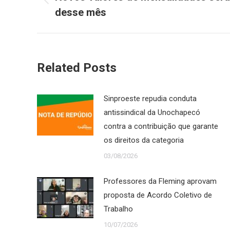
Post
desse mês
post:
anterior:
Related Posts
Sinproeste repudia conduta
antissindical da Unochapecó
contra a contribuição que garante
os direitos da categoria
03/08/2026
Professores da Fleming aprovam
proposta de Acordo Coletivo de
Trabalho
10/07/2026