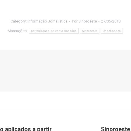
Category:
Informação Jornalística
Por
Sinproeste
27/06/2018
Marcações:
portabilidade de conta bancária
Sinproeste
Unochapecó
 aplicados a partir
Sinproeste