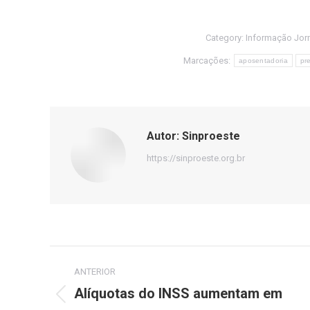
Category:
Informação Jorn
Marcações:
aposentadoria
pr
Autor:
Sinproeste
https://sinproeste.org.br
Navegação
ANTERIOR
de
Alíquotas do INSS aumentam em
Post