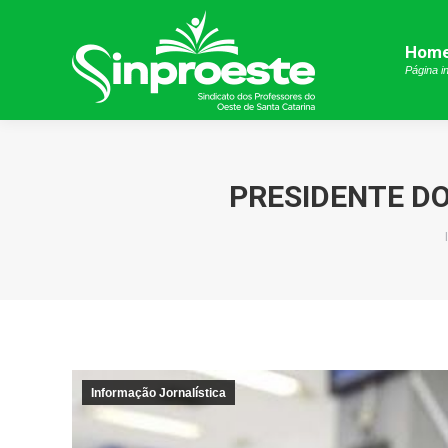
Hom
Hom
Página in
Página in
PRESIDENTE DO
Informação Jornalística