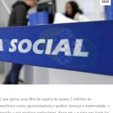
2020
S) que gerou uma filha de espera de quase 2 milhões de
benefícios como aposentadoria e auxílios doença e maternidade, o
missão – por motivos particulares, disse ele – e para seu lugar foi