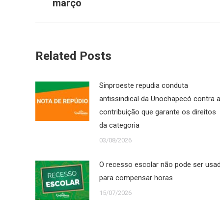
março
post:
anterior:
Related Posts
Sinproeste repudia conduta
antissindical da Unochapecó contra 
contribuição que garante os direitos
da categoria
03/08/2026
O recesso escolar não pode ser usa
para compensar horas
15/07/2026