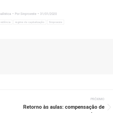
alística
Por
Sinproeste
31/01/2020
evidência
regime de capitalização
Sinproeste
PRÓXIMO
Retorno às aulas: compensação de
Próximo