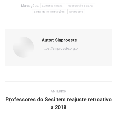
Marcações:
aumento salarial
Negociação Salarial
pauta de reivindicações
Sinproeste
Autor:
Sinproeste
https://sinproeste.org.br
Navegação
ANTERIOR
de
Professores do Sesi tem reajuste retroativo
Post
a 2018
post:
anterior: