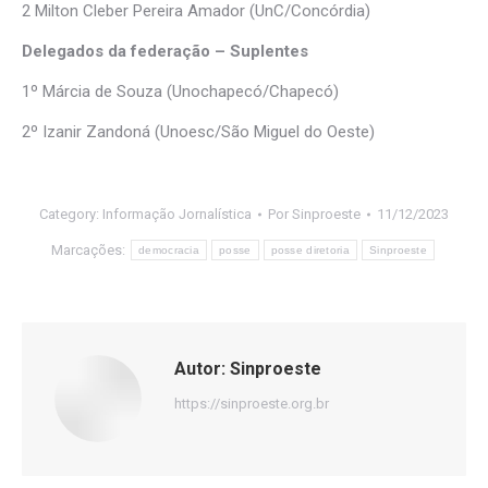
2 Milton Cleber Pereira Amador (UnC/Concórdia)
Delegados da federação – Suplentes
1º Márcia de Souza (Unochapecó/Chapecó)
2º Izanir Zandoná (Unoesc/São Miguel do Oeste)
Category:
Informação Jornalística
Por
Sinproeste
11/12/2023
Marcações:
democracia
posse
posse diretoria
Sinproeste
Autor:
Sinproeste
https://sinproeste.org.br