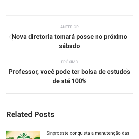
Navegação
ANTERIOR
de
Nova diretoria tomará posse no próximo
Post
sábado
post:
anterior:
PRÓXIMO
Professor, você pode ter bolsa de estudos
Próximo
de até 100%
post:
Related Posts
Sinproeste conquista a manutenção das