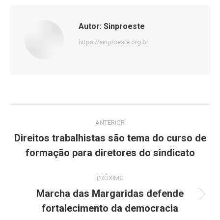
Autor:
Sinproeste
https://sinproeste.org.br
Navegação
ANTERIOR
de
Direitos trabalhistas são tema do curso de
Post
formação para diretores do sindicato
post:
anterior:
PRÓXIMO
Marcha das Margaridas defende
Próximo
fortalecimento da democracia
post: